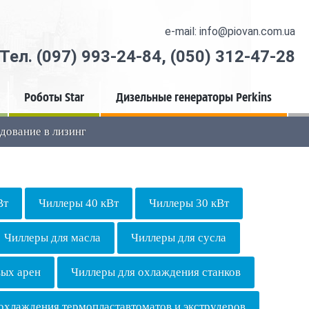
e-mail: info@piovan.com.ua
Тел.
(097) 993-24-84
,
(050) 312-47-28
Роботы Star
Дизельные генераторы Perkins
дование в лизинг
Вт
Чиллеры 40 кВт
Чиллеры 30 кВт
Чиллеры для масла
Чиллеры для сусла
вых арен
Чиллеры для охлаждения станков
охлаждения термопластавтоматов и экструдеров