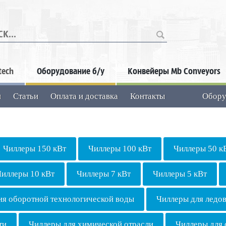
...
tech
Оборудование б/у
Конвейеры Mb Conveyors
и
Статьи
Оплата и доставка
Контакты
Обору
Чиллеры 150 кВт
Чиллеры 100 кВт
Чиллеры 50 к
Чиллеры 10 кВт
Чиллеры 7 кВт
Чиллеры 5 кВт
ия оборотной технологической воды
Чиллеры для ледо
ти
Чиллеры для химической отрасли
Чиллеры для 