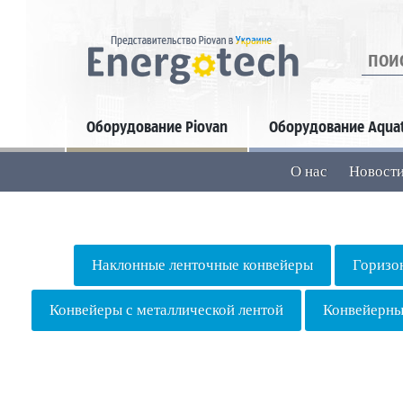
Искать
Оборудование Piovan
Оборудование Aqua
О нас
Новост
Наклонные ленточные конвейеры
Горизо
Конвейеры с металлической лентой
Конвейерны