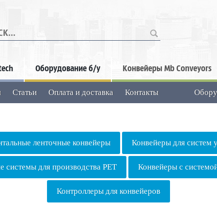
...
tech
Оборудование б/у
Конвейеры Mb Conveyors
и
Статьи
Оплата и доставка
Контакты
Обору
нтальные ленточные конвейеры
Конвейеры для систем 
е системы для производства PET
Конвейеры с системо
Контроллеры для конвейеров