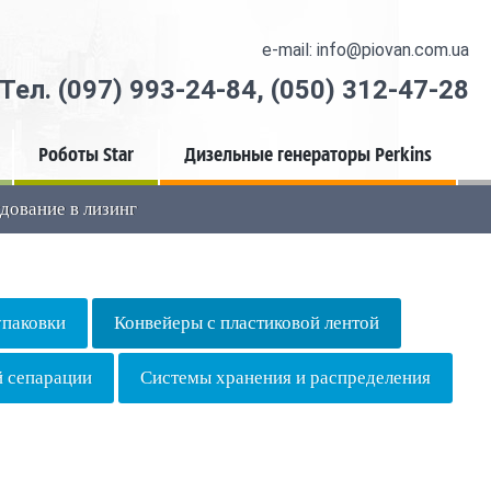
e-mail: info@piovan.com.ua
Тел.
(097) 993-24-84
,
(050) 312-47-28
Роботы Star
Дизельные генераторы Perkins
дование в лизинг
упаковки
Конвейеры с пластиковой лентой
й сепарации
Системы хранения и распределения