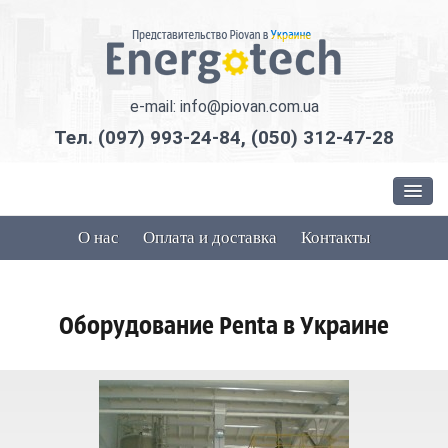
e-mail: info@piovan.com.ua
Тел.
(097) 993-24-84
,
(050) 312-47-28
Оборудование Piovan
О нас
Оплата и доставка
Контакты
Подача и транспортировка сырья
Оборудование Penta в Украине
Сушка и удаление влаги
Дозирование и смешивание
Силоса для хранения полимерной гранулы