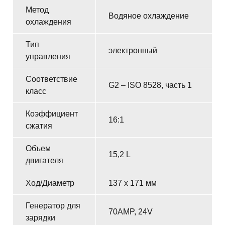
Метод
Водяное охлаждение
охлаждения
Тип
электронный
управления
Соответствие
G2 – ISO 8528, часть 1
класс
Коэффициент
16:1
сжатия
Объем
15,2 L
двигателя
Ход/Диаметр
137 x 171 мм
Генератор для
70AMP, 24V
зарядки