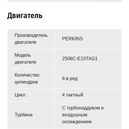
Конвейеры для систем упаковки
Двигатель
Конвейеры с пластиковой лентой
Конвейеры с металлической лентой
Производитель
PERKINS
Конвейерные системы для производства PET
двигателя
Конвейеры с системой сепарации
Модель
2506C-E15TAG1
двигателя
Системы хранения и распределения
Количество
Контроллеры для конвейеров
6 в ряд
цилиндров
Роботы Star
Цикл
4 тактный
Дизельные генераторы Perkins
С турбонаддувом и
Турбина
воздушным
охлаждением