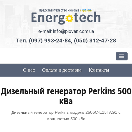
e-mail: info@piovan.com.ua
Тел.
(097) 993-24-84
,
(050) 312-47-28
Оборудование Piovan
О нас
Оплата и доставка
Контакты
Подача и транспортировка сырья
Дизельный генератор Perkins 500
Сушка и удаление влаги
кВа
Дозирование и смешивание
Дизельный генератор Perkins модель 2506C-E15TAG1 с
мощностью 500 кВа
Силоса для хранения полимерной гранулы