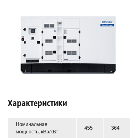
Дробление (дробильные установки)
Смесительные бункера
Программное обеспечение
Аналитические приборы
Запчасти к оборудованию Piovan
Оборудование Aquatech
Чиллеры (водоохладители)
Термохолодильники
Характеристики
Терморегуляторы
Градирни (драй-кулеры)
Номинальная
455
364
мощность, кВа/кВт
Насосные группы