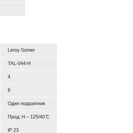
Leroy Somer
TAL-044-H
4
6
Один подшипник
Прод. H – 125/40 ̊C
IP 23