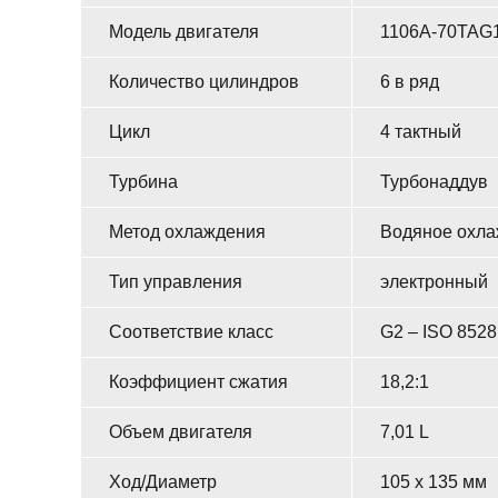
Модель двигателя
1106A-70TAG
Количество цилиндров
6 в ряд
Цикл
4 тактный
Турбина
Турбонаддув
Метод охлаждения
Водяное охл
Тип управления
электронный
Соответствие класс
G2 – ISO 8528,
Коэффициент сжатия
18,2:1
Объем двигателя
7,01 L
Ход/Диаметр
105 x 135 мм